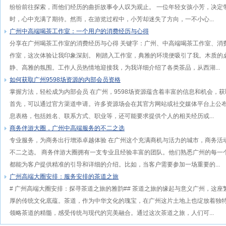
纷纷前往探索，而他们经历的曲折故事令人叹为观止。 一位年轻女孩小芳，决定
时，心中充满了期待。然而，在游览过程中，小芳却迷失了方向，一不小心...
广州中高端喝茶工作室：一个用户的消费经历与心得
分享在广州喝茶工作室的消费经历与心得 关键字：广州、中高端喝茶工作室、消
作室，这次体验让我印象深刻。 刚踏入工作室，典雅的环境便吸引了我。木质的
静、高雅的氛围。工作人员热情地迎接我，为我详细介绍了各类茶品，从西湖...
如何获取广州9598场资源的内部会员资格
掌握方法，轻松成为内部会员 在广州，9598场资源蕴含着丰富的信息和机会，
首先，可以通过官方渠道申请。许多资源场会在其官方网站或社交媒体平台上公
息表格，包括姓名、联系方式、职业等，还可能要求提供个人的相关经历或...
商务伴游大圈，广州中高端服务的不二之选
专业服务，为商务出行增添卓越体验 在广州这个充满商机与活力的城市，商务活
不二之选。 商务伴游大圈拥有一支专业且经验丰富的团队。他们熟悉广州的每一
都能为客户提供精准的引导和详细的介绍。比如，当客户需要参加一场重要的...
广州高端大圈安排：服务安排的茶道之旅
# 广州高端大圈安排：探寻茶道之旅的雅韵## 茶道之旅的缘起与意义广州，这
厚的传统文化底蕴。茶道，作为中华文化的瑰宝，在广州这片土地上也绽放着独
领略茶道的精髓，感受传统与现代的完美融合。通过这次茶道之旅，人们可...