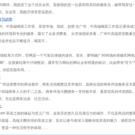
奇和期待，我踏进了这个丝足会所。迎接我的是一位柔和而亲切的服务员，她带我穿过
。在这里，我能尽情享受温柔的...
状与趋势
州、中高端喝茶工作室、茶室市场、现状、趋势 在广州，中高端喝茶工作室正逐渐成
雅的环境和专业的服务，吸引了众多消费者。 从市场现状来看，广州中高端茶室数量
追求也在不断提升，喝茶不...
98场联系方式时，官网是一个可靠且便捷的途径。首先，要明确广州98场的准确官网
官网”，在搜索结果中仔细甄别，通常官方网站的网址会有明显的标识，比如带有“官方”
浏览页面布局。...
7
在广州这座繁华的商业都市，商务活动频繁且竞争激烈，选择合适的商务伴游服务至关
中高端商务人士的不二之选。 商务伴游大圈拥有一支经验丰富、素质优良的伴游团队
。无论是商务洽谈、社交活动...
化
验## 茶道之旅的缘起与意义广州，这座历史悠久且充满活力的城市，不仅是商业的繁
的底蕴，高端大圈安排的茶道之旅，旨在让参与者深入领略传统茶道的魅力，感受其
更是一种生活哲学的体现，...