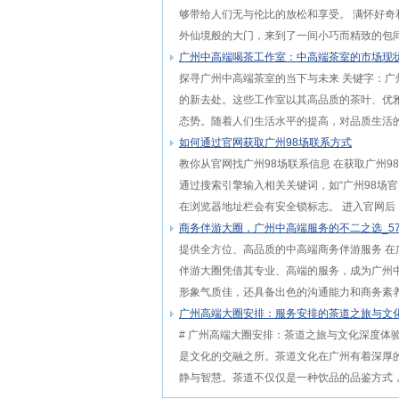
够带给人们无与伦比的放松和享受。 满怀好
外仙境般的大门，来到了一间小巧而精致的包间
广州中高端喝茶工作室：中高端茶室的市场现
探寻广州中高端茶室的当下与未来 关键字：广
的新去处。这些工作室以其高品质的茶叶、优
态势。随着人们生活水平的提高，对品质生活的
如何通过官网获取广州98场联系方式
教你从官网找广州98场联系信息 在获取广州
通过搜索引擎输入相关关键词，如“广州98场
在浏览器地址栏会有安全锁标志。 进入官网后，
商务伴游大圈，广州中高端服务的不二之选_5
提供全方位、高品质的中高端商务伴游服务 
伴游大圈凭借其专业、高端的服务，成为广州
形象气质佳，还具备出色的沟通能力和商务素养
广州高端大圈安排：服务安排的茶道之旅与文
# 广州高端大圈安排：茶道之旅与文化深度体
是文化的交融之所。茶道文化在广州有着深厚
静与智慧。茶道不仅仅是一种饮品的品鉴方式，