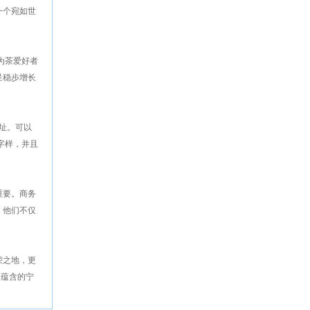
一个宛如世
为茶爱好者
呈稳步增长
地址。可以
字样，并且
重要。商务
。他们不仅
荣之地，更
中蕴含的宁