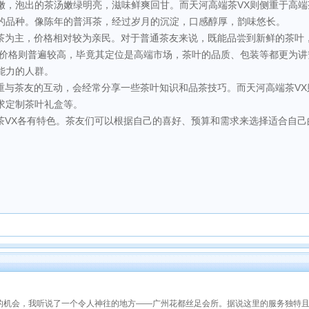
嫩，泡出的茶汤嫩绿明亮，滋味鲜爽回甘。而天河高端茶VX则侧重于高端
的品种。像陈年的普洱茶，经过岁月的沉淀，口感醇厚，韵味悠长。
嫩茶为主，价格相对较为亲民。对于普通茶友来说，既能品尝到新鲜的茶叶
的价格则普遍较高，毕竟其定位是高端市场，茶叶的品质、包装等都更为讲
能力的人群。
重与茶友的互动，会经常分享一些茶叶知识和品茶技巧。而天河高端茶VX
求定制茶叶礼盒等。
茶VX各有特色。茶友们可以根据自己的喜好、预算和需求来选择适合自己
的机会，我听说了一个令人神往的地方——广州花都丝足会所。据说这里的服务独特